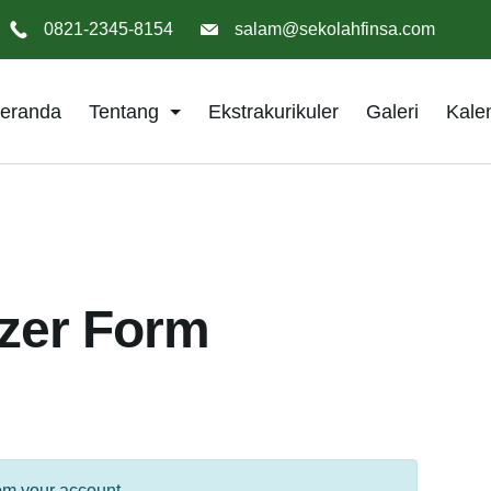
0821-2345-8154
salam@sekolahfinsa.com
eranda
Tentang
Ekstrakurikuler
Galeri
Kale
zer Form
rom your account.