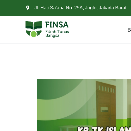
Jl. Haji Sa'aba No. 25A, Joglo, Jakarta Barat
B