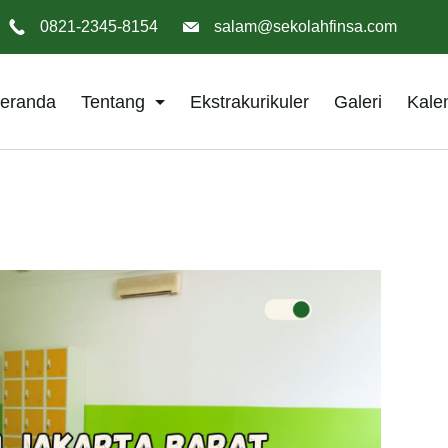
0821-2345-8154
salam@sekolahfinsa.com
eranda
Tentang
Ekstrakurikuler
Galeri
Kale